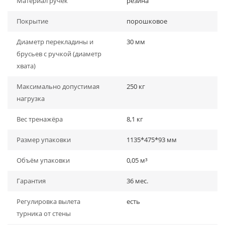
Материал ручек
резина
Покрытие
порошковое
Диаметр перекладины и
30 мм
брусьев с ручкой (диаметр
хвата)
Максимально допустимая
250 кг
нагрузка
Вес тренажёра
8,1 кг
Размер упаковки
1135*475*93 мм
Объём упаковки
0,05 м³
Гарантия
36 мес.
Регулировка вылета
есть
турника от стены