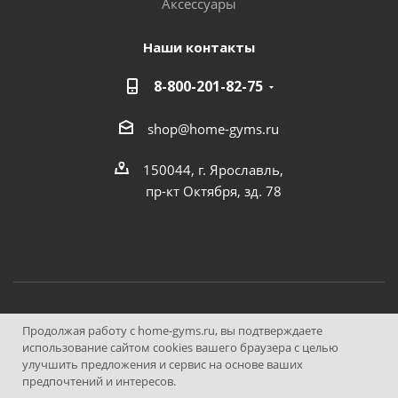
Аксессуары
Наши контакты
8-800-201-82-75
shop@home-gyms.ru
150044, г. Ярославль,
пр-кт Октября, зд. 78
© ООО "Домашние Тренажеры", 2013—2026
Продолжая работу с home-gyms.ru, вы подтверждаете
использование сайтом cookies вашего браузера с целью
улучшить предложения и сервис на основе ваших
Быстро с 1С-Битрикс
предпочтений и интересов.