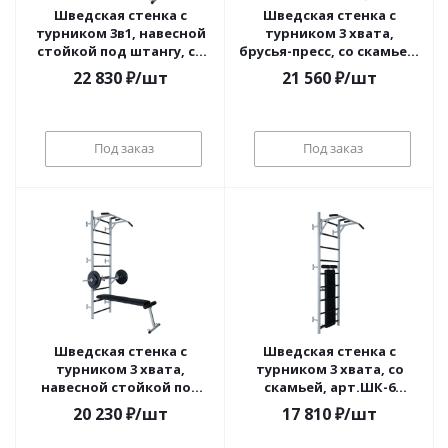
Шведская стенка с
Шведская стенка с
турником 3в1, навесной
турником 3 хвата,
стойкой под штангу, со
брусья-пресс, со скамьей,
скамьей, арт.ШК-1
арт.ШК-2 HOMEGYMS
22 830
₽
/шт
21 560
₽
/шт
HOMEGYMS
Под заказ
Под заказ
Шведская стенка с
Шведская стенка с
турником 3 хвата,
турником 3 хвата, со
навесной стойкой под
скамьей, арт.ШК-6
штангу, со скамьей,
HOMEGYMS
20 230
₽
/шт
17 810
₽
/шт
арт.ШК-3 HOMEGYMS