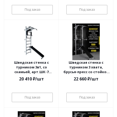
Под заказ
Под заказ
Шведская стенка с
Шведская стенка с
турником 3в1, со
турником 3 хвата,
скамьей, арт.ШК-7
брусья-пресс со стойкой
HOMEGYMS
под штангу, со скамьей,
20 410
₽
/шт
22 660
₽
/шт
арт.ШК-9 HOMEGYMS
Под заказ
Под заказ