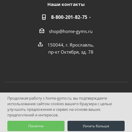
Наши контакты
8-800-201-82-75
shop@home-gyms.ru
150044, г. Ярославль,
пр-кт Октября, зд. 78
© ООО "Домашние Тренажеры", 2013—2026
Продолжая работу с home-gyms.ru, вы подтверждаете
использование сайтом cookies вашего браузера с целью
улучшить предложения и сервис на основе ваших
Быстро с 1С-Битрикс
предпочтений и интересов.
Понятно
Узнать больше